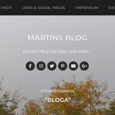
 MICH
LINKS & SOCIAL MEDIA
IMPRESSUM
DA
MARTINS BLOG
Privates Blog mit Fotos und mehr...
SUCHERGEBNISSE
“BLOGA”