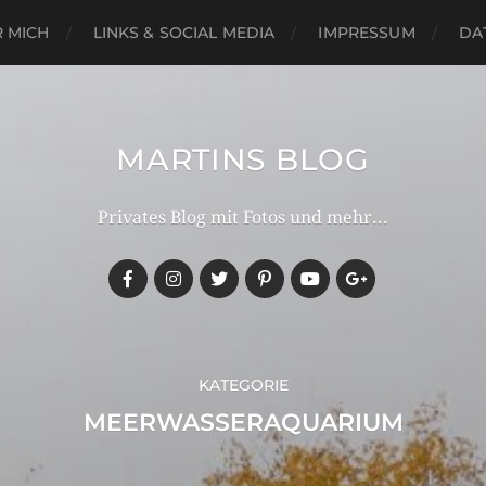
 MICH
LINKS & SOCIAL MEDIA
IMPRESSUM
DA
MARTINS BLOG
Privates Blog mit Fotos und mehr...
KATEGORIE
MEERWASSERAQUARIUM