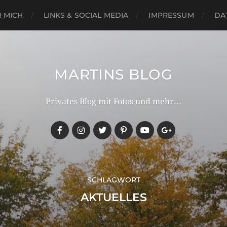
 MICH
LINKS & SOCIAL MEDIA
IMPRESSUM
DA
MARTINS BLOG
Privates Blog mit Fotos und mehr...
SCHLAGWORT
AKTUELLES