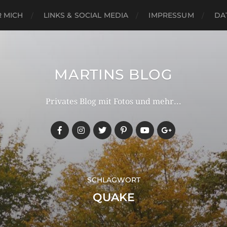
 MICH
LINKS & SOCIAL MEDIA
IMPRESSUM
DA
MARTINS BLOG
Privates Blog mit Fotos und mehr...
SCHLAGWORT
QUAKE