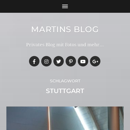
MARTINS BLOG
Privates Blog mit Fotos und mehr...
SCHLAGWORT
STUTTGART