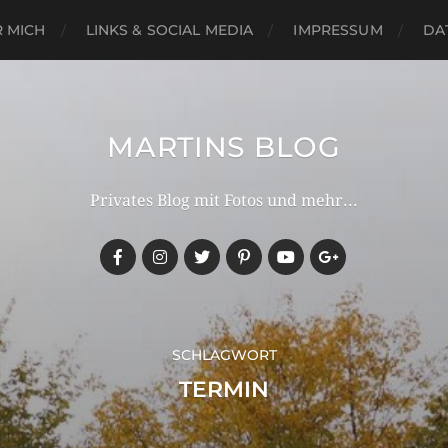
 MICH
LINKS & SOCIAL MEDIA
IMPRESSUM
DA
MARTINS BLOG
Privates Blog mit Fotos und mehr...
SCHLAGWORT
TERMIN