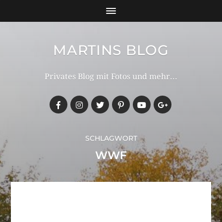
MARTINS BLOG
Privates Blog mit Fotos und mehr...
SCHLAGWORT
WWF