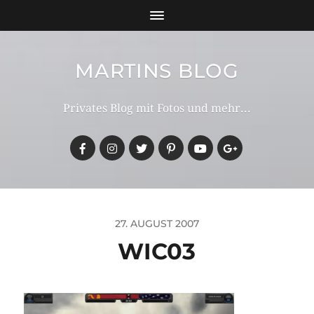
MARTINS BLOG
Privates Blog mit Fotos und mehr...
27. AUGUST 2007
WIC03