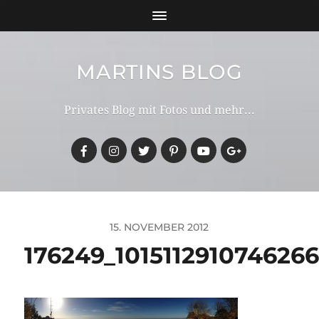
MARTINS BLOG
Privates Blog mit Fotos und mehr...
15. NOVEMBER 2012
176249_101511291074626