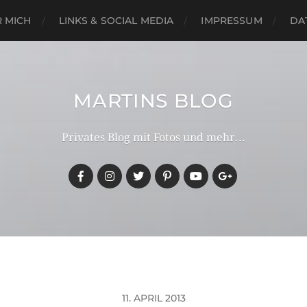
 MICH
LINKS & SOCIAL MEDIA
IMPRESSUM
DA
MARTINS BLOG
Privates Blog mit Fotos und mehr...
11. APRIL 2013