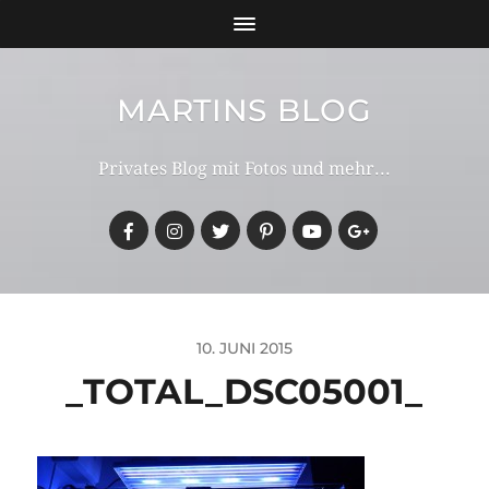
MARTINS BLOG
Privates Blog mit Fotos und mehr...
10. JUNI 2015
_TOTAL_DSC05001_