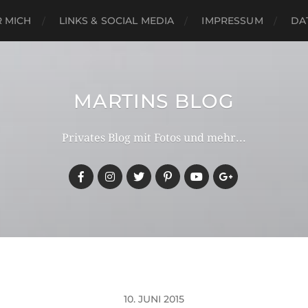
 MICH
LINKS & SOCIAL MEDIA
IMPRESSUM
DA
MARTINS BLOG
Privates Blog mit Fotos und mehr...
10. JUNI 2015