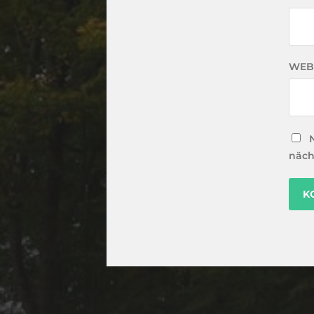
WEB
näch