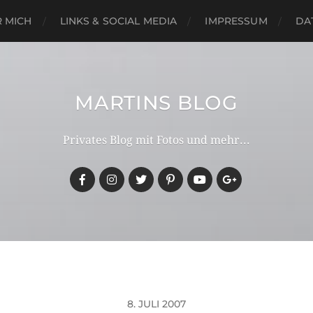
 MICH
LINKS & SOCIAL MEDIA
IMPRESSUM
DA
MARTINS BLOG
Privates Blog mit Fotos und mehr...
8. JULI 2007