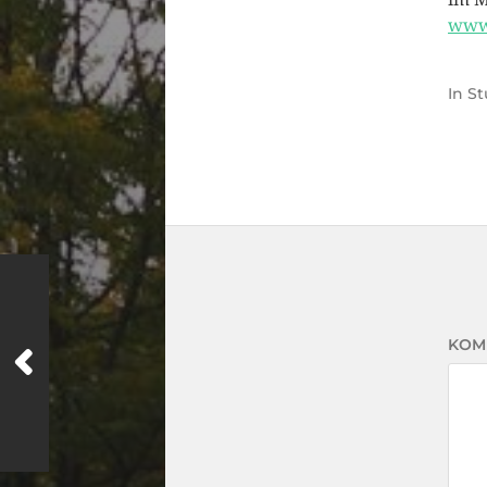
www.
In
St
KOM