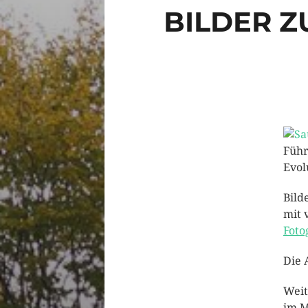
BILDER Z
Führ
Evol
Bild
mit 
Foto
Die 
Weit
im M