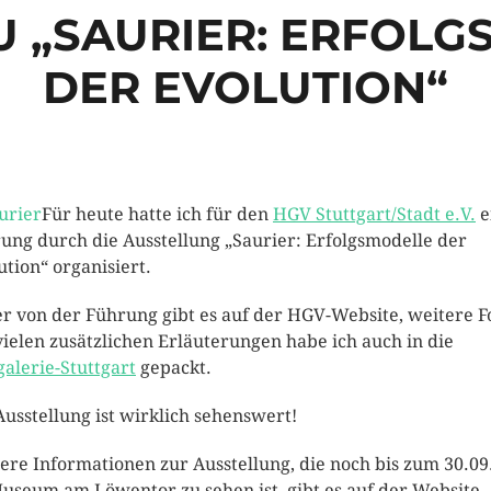
U „SAURIER: ERFOL
DER EVOLUTION“
Für heute hatte ich für den
HGV Stuttgart/Stadt e.V.
e
ung durch die Ausstellung „Saurier: Erfolgsmodelle der
ution“ organisiert.
er von der Führung gibt es auf der HGV-Website, weitere F
vielen zusätzlichen Erläuterungen habe ich auch in die
galerie-Stuttgart
gepackt.
Ausstellung ist wirklich sehenswert!
ere Informationen zur Ausstellung, die noch bis zum 30.09
useum am Löwentor zu sehen ist, gibt es auf der Website