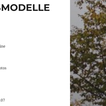
GSMODELLE
ine
otos
.07