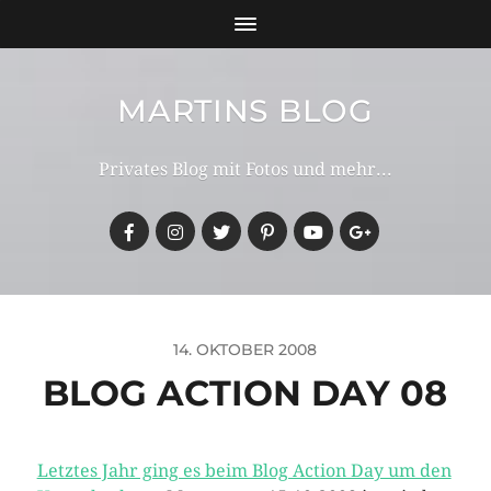
MARTINS BLOG
Privates Blog mit Fotos und mehr...
14. OKTOBER 2008
BLOG ACTION DAY 08
Letztes Jahr ging es beim Blog Action Day um den