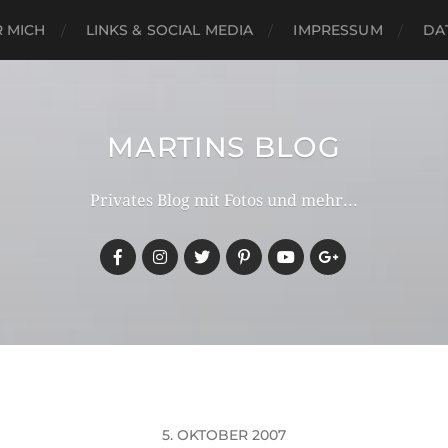
 MICH
LINKS & SOCIAL MEDIA
IMPRESSUM
DA
MARTINS BLOG
Privates Blog mit Fotos und mehr...
5. OKTOBER 2007