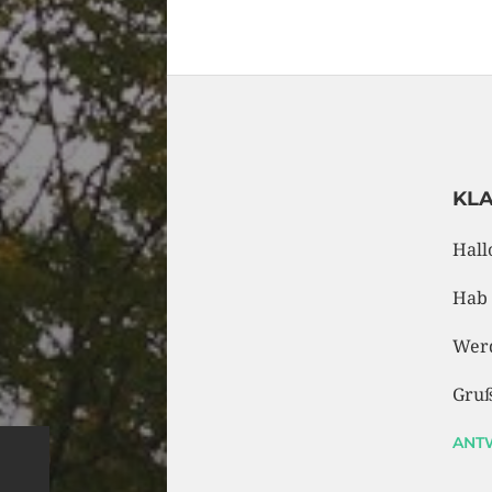
KLA
Hall
Hab 
Werd
Gruß
ANT