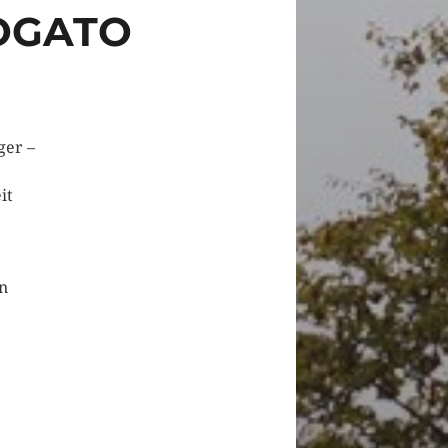
OGATO
ger –
it
on