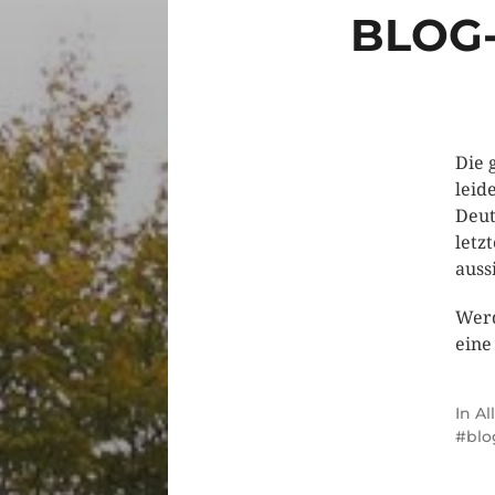
BLOG
Die 
leid
Deut
letz
auss
Werd
eine
In
Al
blo