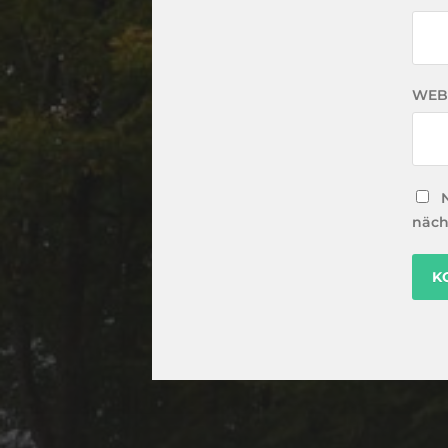
WEB
näch