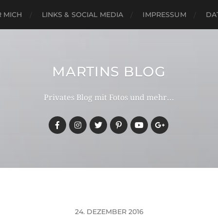
 MICH
LINKS & SOCIAL MEDIA
IMPRESSUM
DA
MARTINS BLOG
Privates Blog mit Fotos und mehr...
24. DEZEMBER 2016