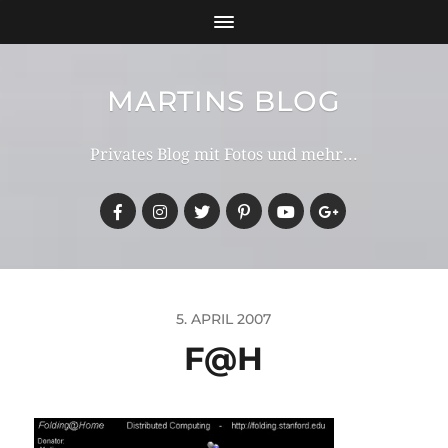
MARTINS BLOG
Privates Blog mit Fotos und mehr...
5. APRIL 2007
F@H