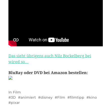
Das sieht übrigens auch Nilz Bockelberg bei
wired so…
BluRay oder DVD bei Amazon bestellen:
In
Film
3D
animiert
disney
Film
filmtipp
kino
pixar