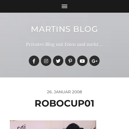
MARTINS BLOG
Privates Blog mit Fotos und mehr...
26. JANUAR 2008
ROBOCUP01