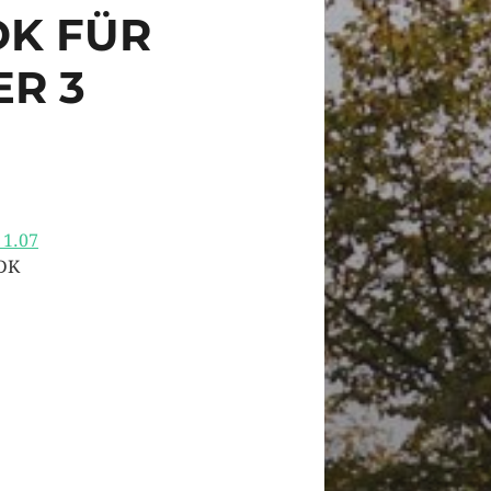
DK FÜR
R 3
 1.07
SDK