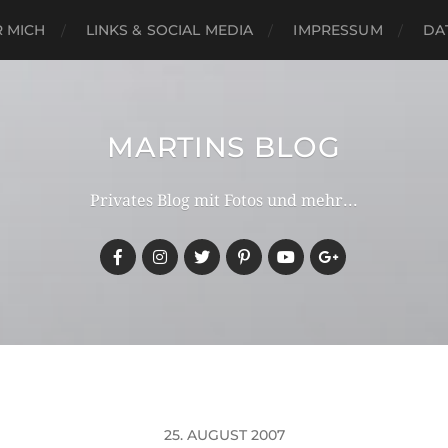
 MICH
LINKS & SOCIAL MEDIA
IMPRESSUM
DA
MARTINS BLOG
Privates Blog mit Fotos und mehr...
25. AUGUST 2007