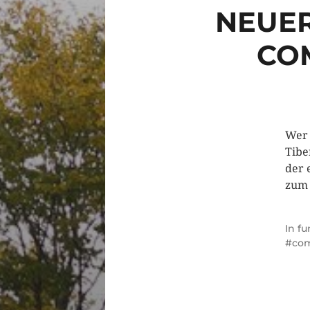
NEUER
CO
Wer 
Tibe
der 
zum
In
fu
co