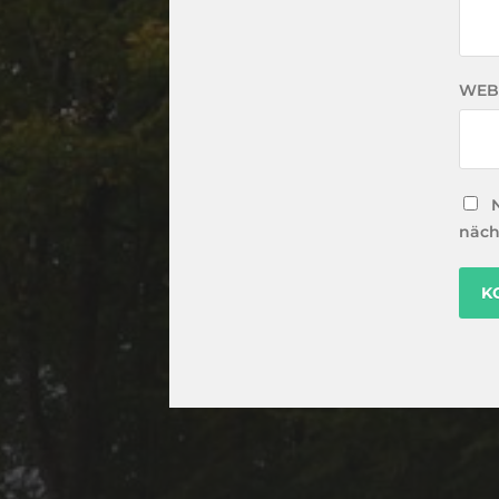
WEB
näch