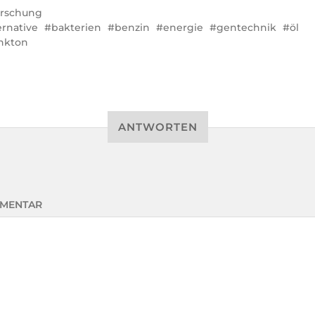
rschung
ernative
bakterien
benzin
energie
gentechnik
öl
nkton
ANTWORTEN
MENTAR