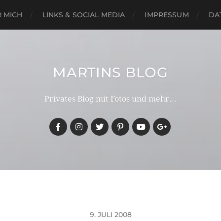
 MICH
LINKS & SOCIAL MEDIA
IMPRESSUM
DA
MARTINS BLOG
Privates Blog mit Fotos und mehr...
9. JULI 2008