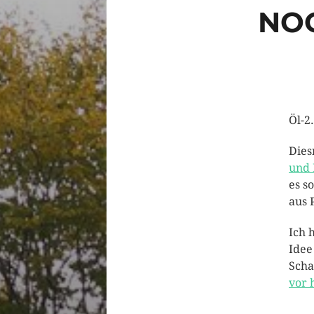
NOC
Öl-2
Dies
und 
es s
aus 
Ich 
Idee
Scha
vor 