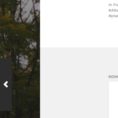
In
Fo
Alt
pla
KOM