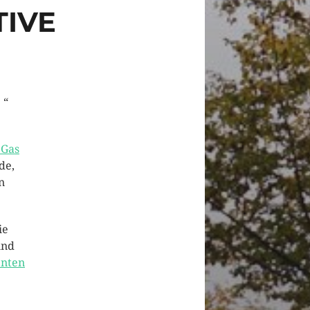
TIVE
 “
 Gas
de,
n
ie
und
enten