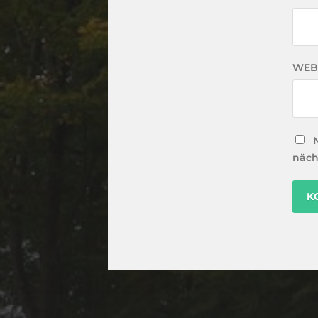
WEB
näch