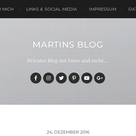
 MICH
LINKS & SOCIAL MEDIA
IMPRESSUM
DA
MARTINS BLOG
Privates Blog mit Fotos und mehr...
24. DEZEMBER 2016