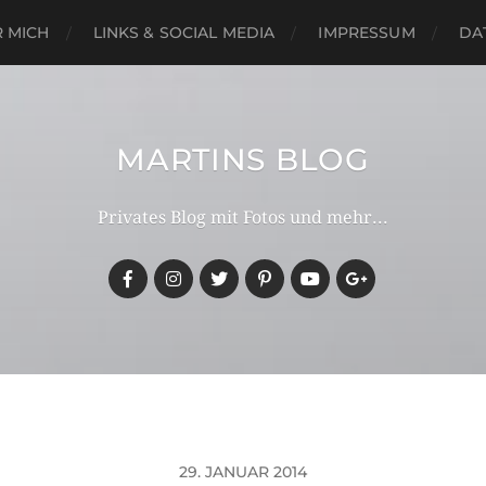
 MICH
LINKS & SOCIAL MEDIA
IMPRESSUM
DA
MARTINS BLOG
Privates Blog mit Fotos und mehr...
29. JANUAR 2014