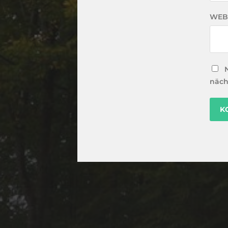
WEB
näch