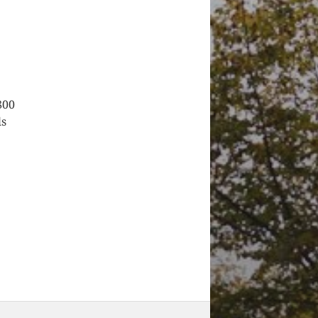
800
ls