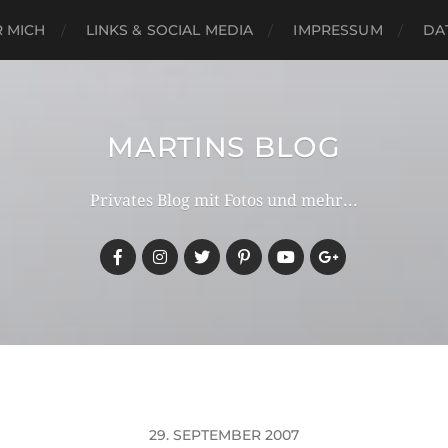
 MICH
LINKS & SOCIAL MEDIA
IMPRESSUM
DA
MARTINS BLOG
Privates Blog mit Fotos und mehr...
29. SEPTEMBER 2007