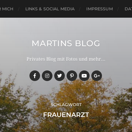
 MICH
LINKS & SOCIAL MEDIA
IMPRESSUM
DA
MARTINS BLOG
Privates Blog mit Fotos und mehr...
SCHLAGWORT
FRAUENARZT