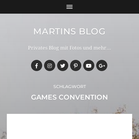
MARTINS BLOG
Privates Blog mit Fotos und mehr...
SCHLAGWORT
GAMES CONVENTION