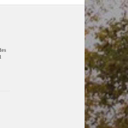
des
l