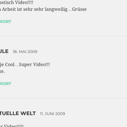
astisch Video!!!!
 Arbeit ist sehr sehr langweilig…Grüsse
WORT
ULE
18. MAI 2009
e,je Cool…Super Video!!!
e.
WORT
TUELLE WELT
11. JUNI 2009
r Video!!!!!