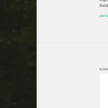
Dank
ANT
KOM