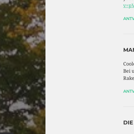
v=p
ANT
MA
Cool
Bei 
Rake
ANT
DIE