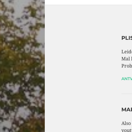
PLI
Leid
Mal 
Prob
ANT
MA
Also
yout