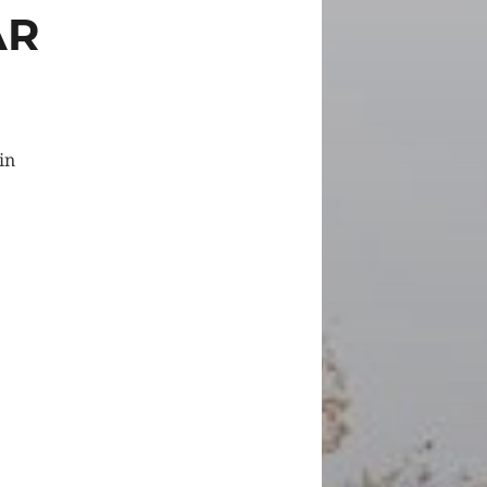
AR
in