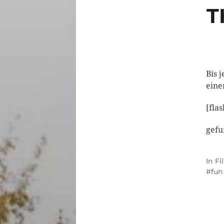
T
Bis 
eine
[fla
gefu
In
Fi
fun