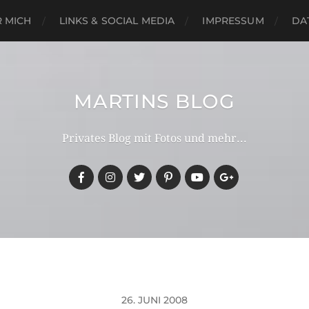
 MICH
LINKS & SOCIAL MEDIA
IMPRESSUM
DA
MARTINS BLOG
Privates Blog mit Fotos und mehr...
26. JUNI 2008