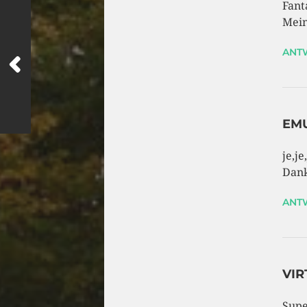
Fant
Mein
ANT
EM
je,j
Dank
ANT
VIR
Supe