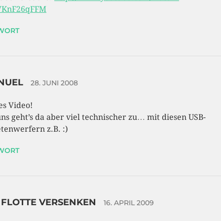
VKnF26qFFM
WORT
NUEL
28. JUNI 2008
es Video!
uns geht’s da aber viel technischer zu… mit diesen USB-
tenwerfern z.B. :)
WORT
 FLOTTE VERSENKEN
16. APRIL 2009