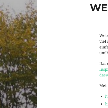
WEB
Webs
viel
einf
unüb
Das 
Insp
dasw
Mein
h
h