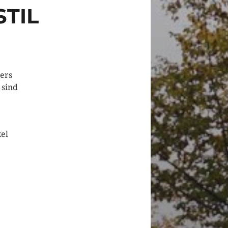
STIL
ers
 sind
kel