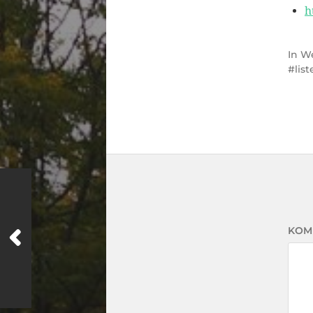
h
In
W
list
KOM