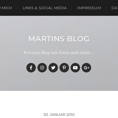
 MICH
LINKS & SOCIAL MEDIA
IMPRESSUM
DA
MARTINS BLOG
Privates Blog mit Fotos und mehr...
30. JANUAR 2010