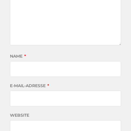
NAME
*
E-MAIL-ADRESSE
*
WEBSITE