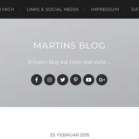
 MICH
LINKS & SOCIAL MEDIA
IMPRESSUM
DA
MARTINS BLOG
Privates Blog mit Fotos und mehr...
25. FEBRUAR 2015