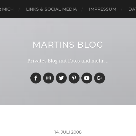
 MICH
LINKS & SOCIAL MEDIA
IMPRESSUM
DA
MARTINS BLOG
Privates Blog mit Fotos und mehr...
14. JULI 2008