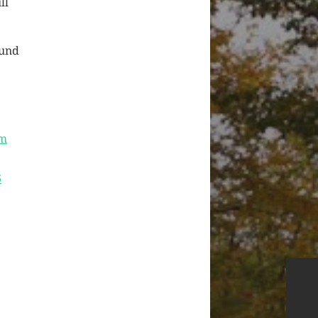
ll
 und
em
6