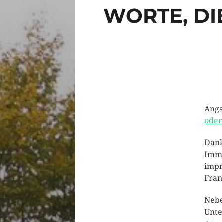
WORTE, DI
Angs
oder
Dank
Imme
impr
Fran
Nebe
Unte