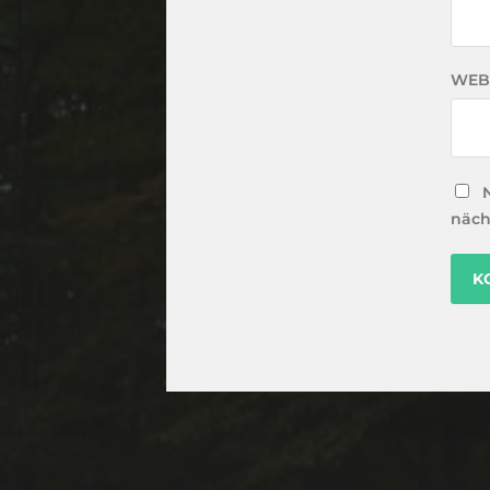
WEB
näch