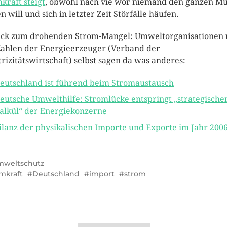
kraft steigt
, obwohl nach vie wor niemand den ganzen Mü
n will und sich in letzter Zeit Störfälle häufen.
ck zum drohenden Strom-Mangel: Umweltorganisationen
Zahlen der Energieerzeuger (Verband der
trizitätswirtschaft) selbst sagen da was anderes:
eutschland ist führend beim Stromaustausch
eutsche Umwelthilfe: Stromlücke entspringt „strategisch
alkül“ der Energiekonzerne
ilanz der physikalischen Importe und Exporte im Jahr 200
weltschutz
mkraft
Deutschland
import
strom