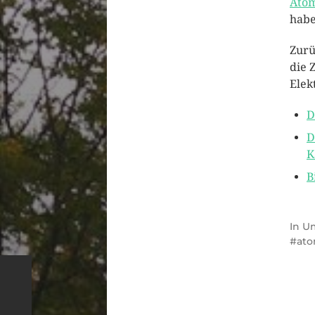
Atom
habe
Zurü
die 
Elek
D
D
K
B
In
Um
ato