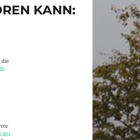
ÖREN KANN:
 die
am
 vor
z der