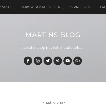
 MICH
LINKS & SOCIAL MEDIA
IMPRESSUM
DA
MARTINS BLOG
Privates Blog mit Fotos und mehr...
13. MÄRZ 2007