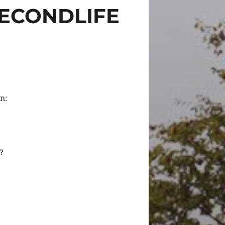
SECONDLIFE
n:
?