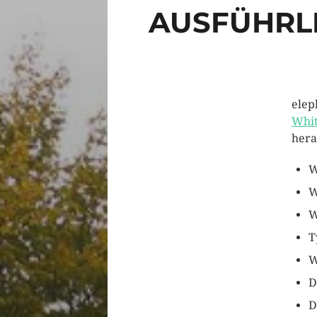
AUSFÜHRLI
elep
Whit
hera
W
W
W
T
W
D
D