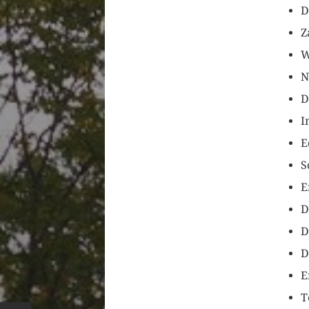
D
Z
W
N
D
I
E
S
E
D
D
D
E
T