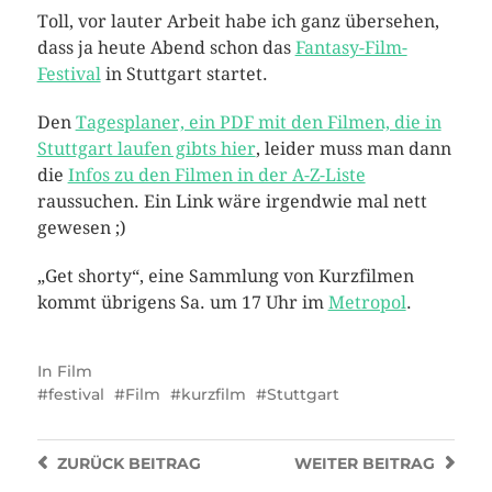
Toll, vor lauter Arbeit habe ich ganz übersehen,
dass ja heute Abend schon das
Fantasy-Film-
Festival
in Stuttgart startet.
Den
Tagesplaner, ein PDF mit den Filmen, die in
Stuttgart laufen gibts hier
, leider muss man dann
die
Infos zu den Filmen in der A-Z-Liste
raussuchen. Ein Link wäre irgendwie mal nett
gewesen ;)
„Get shorty“, eine Sammlung von Kurzfilmen
kommt übrigens Sa. um 17 Uhr im
Metropol
.
In
Film
festival
Film
kurzfilm
Stuttgart
ZURÜCK
BEITRAG
WEITER
BEITRAG