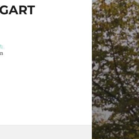
TGART
y-
en