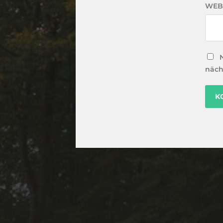
WEB
näch