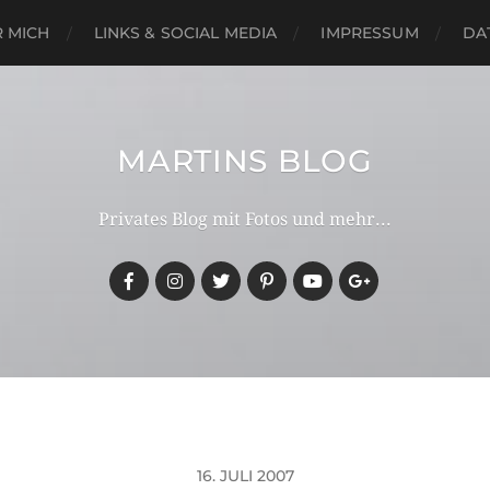
 MICH
LINKS & SOCIAL MEDIA
IMPRESSUM
DA
MARTINS BLOG
Privates Blog mit Fotos und mehr...
16. JULI 2007