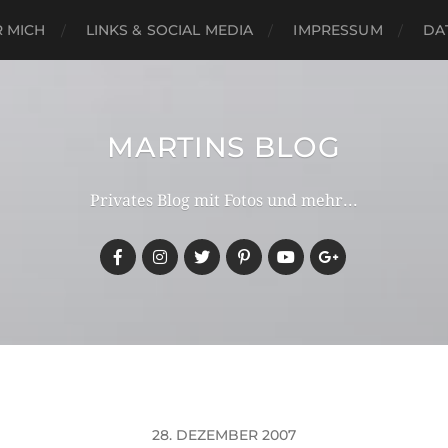
 MICH
LINKS & SOCIAL MEDIA
IMPRESSUM
DA
MARTINS BLOG
Privates Blog mit Fotos und mehr...
28. DEZEMBER 2007