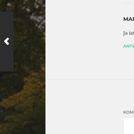
MA
Ja i
ANT
KOM