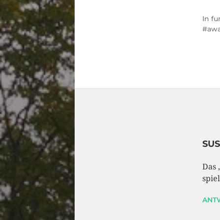
In
fu
aw
SU
Das 
spiel
ANT