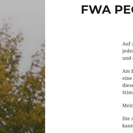
FWA PE
Auf
jede
und 
Am E
eine
dies
Stim
Mein
Die 
kann