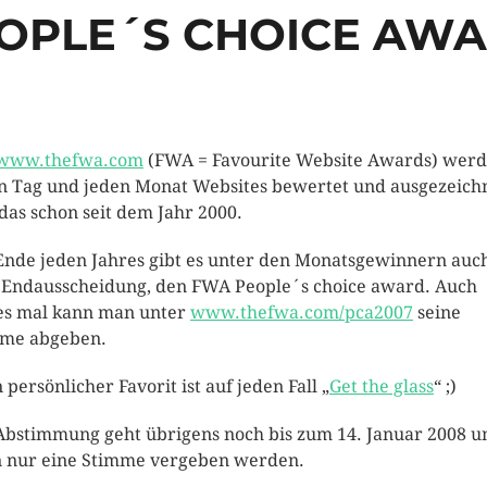
OPLE´S CHOICE AWA
www.thefwa.com
(FWA = Favourite Website Awards) wer
n Tag und jeden Monat Websites bewertet und ausgezeich
das schon seit dem Jahr 2000.
nde jeden Jahres gibt es unter den Monatsgewinnern auc
 Endausscheidung, den FWA People´s choice award. Auch
es mal kann man unter
www.thefwa.com/pca2007
seine
me abgeben.
 persönlicher Favorit ist auf jeden Fall „
Get the glass
“ ;)
Abstimmung geht übrigens noch bis zum 14. Januar 2008 u
 nur eine Stimme vergeben werden.