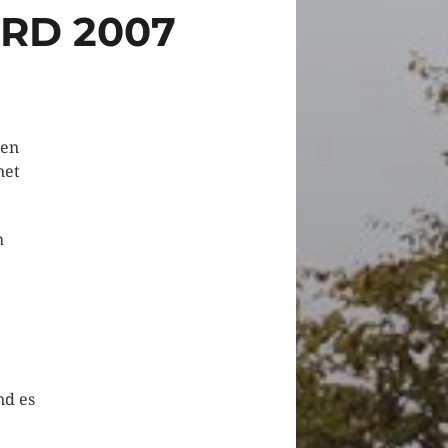
RD 2007
den
net
h
nd es