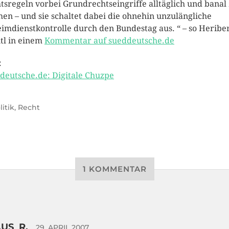
tsregeln vorbei Grundrechtseingriffe alltäglich und banal
en – und sie schaltet dabei die ohnehin unzulängliche
imdienstkontrolle durch den Bundestag aus. “ – so
Heribe
tl
in einem
Kommentar auf sueddeutsche.de
:
deutsche.de: Digitale Chuzpe
litik
,
Recht
1 KOMMENTAR
US_R.
29. APRIL 2007