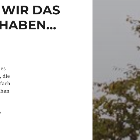
 WIR DAS
 HABEN…
 es
, die
nfach
chen
e