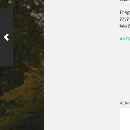
Frag
????
Wo f
ANT
KOM