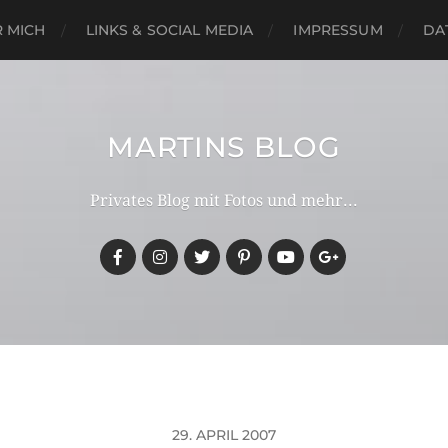
 MICH
LINKS & SOCIAL MEDIA
IMPRESSUM
DA
MARTINS BLOG
Privates Blog mit Fotos und mehr...
29. APRIL 2007