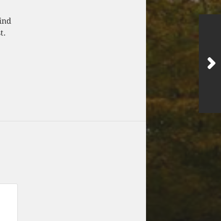
sind
t.