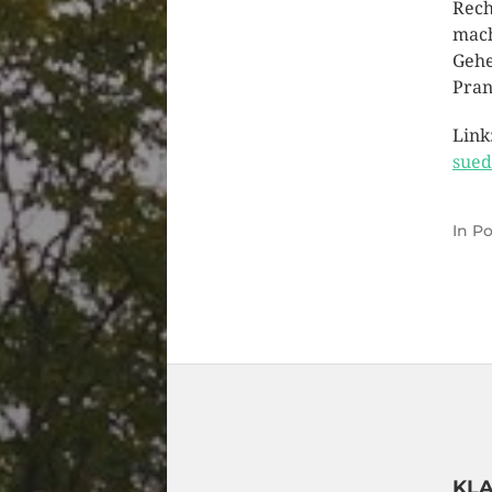
Rech
mach
Gehe
Pran
Link
sued
In
Po
KLA