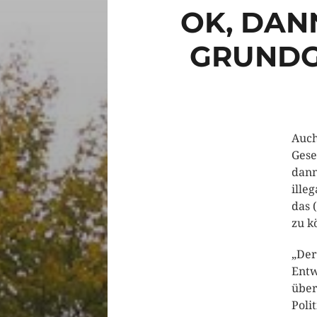
OK, DAN
GRUNDG
Auch
Gese
dann
ille
das 
zu k
„Der
Entw
über
Poli