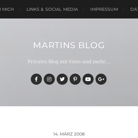
 MICH
LINKS & SOCIAL MEDIA
IMPRESSUM
DA
MARTINS BLOG
Privates Blog mit Fotos und mehr...
14. MÄRZ 2008