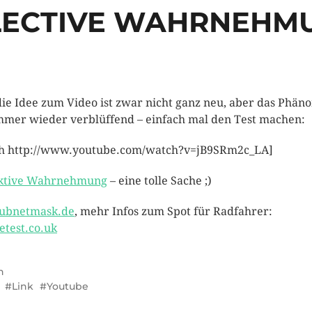
LECTIVE WAHRNEHM
die Idee zum Video ist zwar nicht ganz neu, aber das Phä
immer wieder verblüffend – einfach mal den Test machen:
sh http://www.youtube.com/watch?v=jB9SRm2c_LA]
ektive Wahrnehmung
– eine tolle Sache ;)
ubnetmask.de
, mehr Infos zum Spot für Radfahrer:
etest.co.uk
n
Link
Youtube