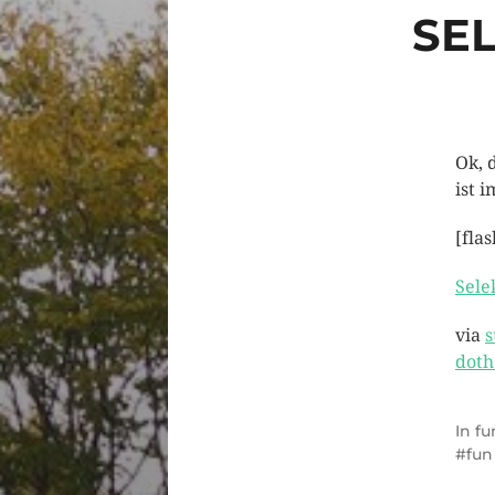
SE
Ok, 
ist 
[fla
Sel
via
s
doth
In
fu
fun