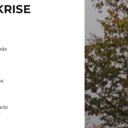
KRISE
inks
st
ucht