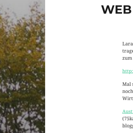
WEB 
Lara
trag
zum 
http
Mal 
noch
Wirt
Aust
(75k
blog