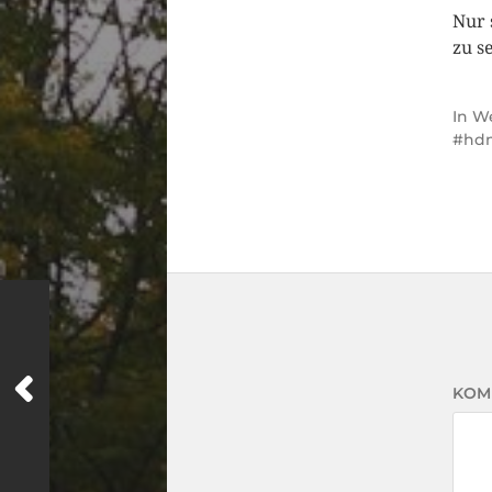
Nur 
zu s
In
We
hd
KOM