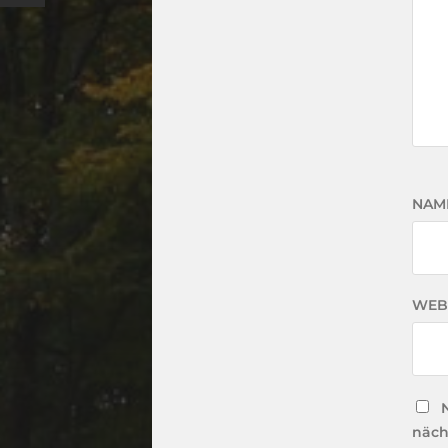
NAM
WEB
näch