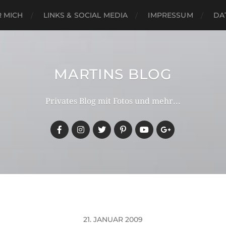
 MICH
LINKS & SOCIAL MEDIA
IMPRESSUM
DA
MARTINS BLOG
Privates Blog mit Fotos und mehr...
21. JANUAR 2009