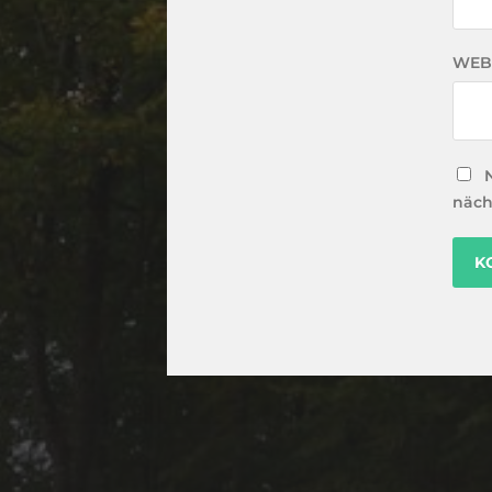
WEB
näch