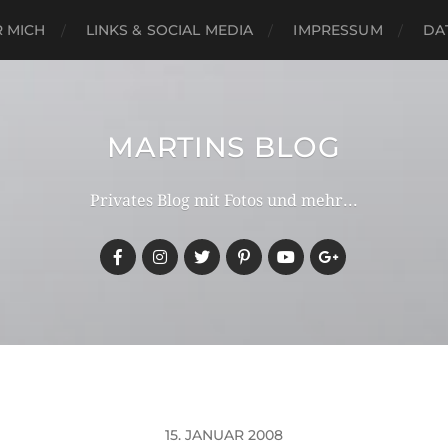
 MICH
LINKS & SOCIAL MEDIA
IMPRESSUM
DA
MARTINS BLOG
Privates Blog mit Fotos und mehr...
15. JANUAR 2008