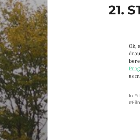
21. 
Ok, 
drau
bere
Pro
es m
In
Fi
Fil