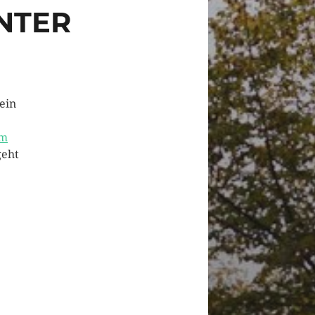
INTER
ein
um
geht