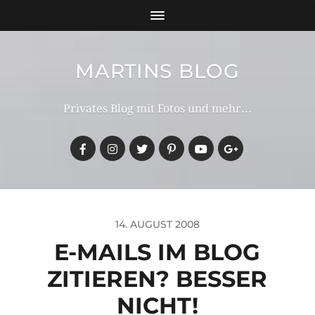
MARTINS BLOG
Privates Blog mit Fotos und mehr...
14. AUGUST 2008
E-MAILS IM BLOG
ZITIEREN? BESSER
NICHT!