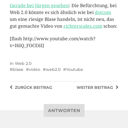
Gerade bei Jürgen gesehen
: Die Befürchtung, bei
Web 2.0 könnte es sich ähnlich wie bei
dotcom
um eine riesige Blase handeln, ist nicht neu, das
gut gemachte Video von
richterscales.com
schon:
[flash http://www.youtube.com/watch?
v=I6IQ_FOCE6I]
In
Web 2.0
blase
video
web2.0
Youtube
ZURÜCK
BEITRAG
WEITER
BEITRAG
ANTWORTEN