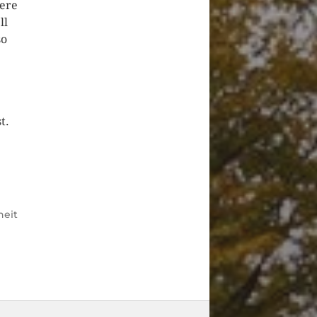
sere
ll
so
t.
heit