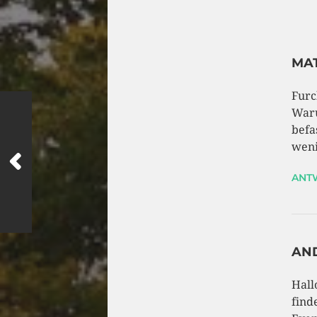
MA
Furc
Waru
befa
weni
ANT
AN
Hall
find