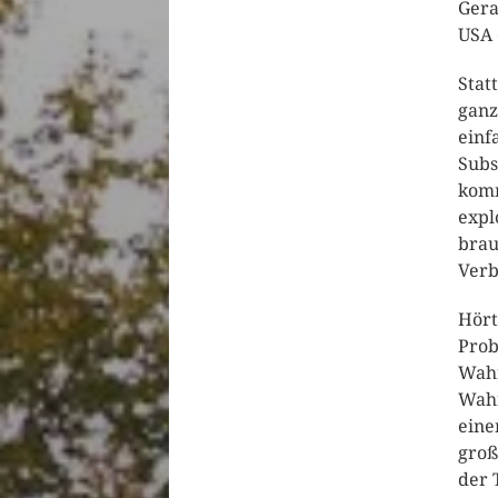
Gera
USA 
Stat
ganz
einf
Subs
komm
expl
brau
Verb
Hört
Prob
Wahr
Wahr
eine
groß
der 