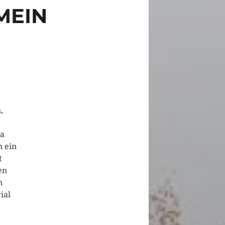
MEIN
,
ja
h ein
t
en
n
ial