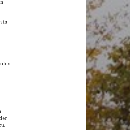
en
 in
e
i den
-
n
nder
zu.