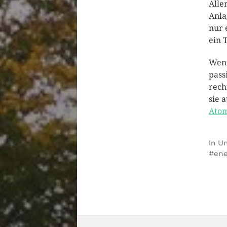
Alle
Anla
nur 
ein 
Wen
pass
rech
sie 
Atom
In
Um
ene