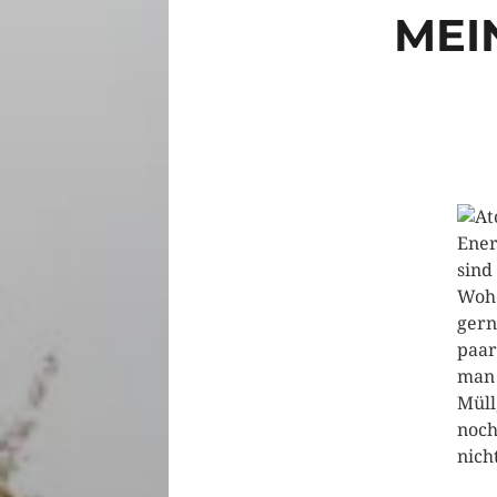
MEI
Ener
sind
Wohe
gern
paar
man 
Müll
noch
nich