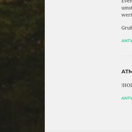
Even
umst
wert
Gru
ANT
AT
!HO
ANT