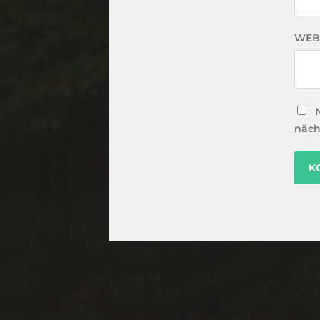
WEB
näch