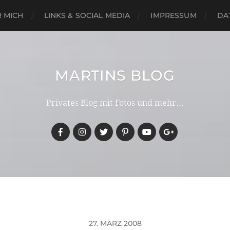
 MICH
LINKS & SOCIAL MEDIA
IMPRESSUM
DA
MARTINS BLOG
Privates Blog mit Fotos und mehr...
27. MÄRZ 2008