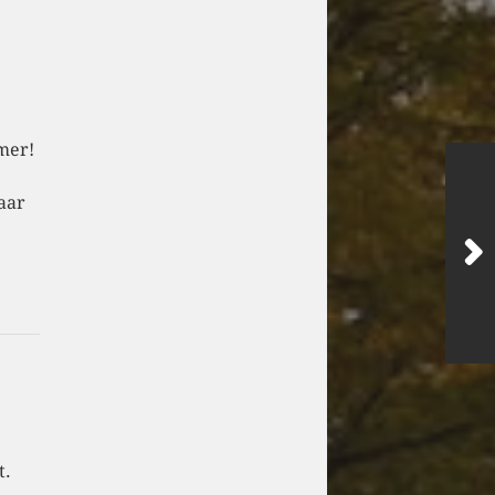
mer!
aar
t.