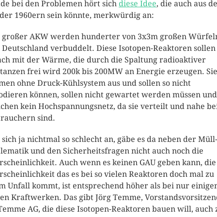
de bei den Problemen hört sich
diese Idee
, die auch aus d
der 1960ern sein könnte, merkwürdig an:
t großer AKW werden hunderter von 3x3m großen Würfeln
 Deutschland verbuddelt. Diese Isotopen-Reaktoren sollen
ach mit der Wärme, die durch die Spaltung radioaktiver
tanzen frei wird 200k bis 200MW an Energie erzeugen. Si
en ohne Druck-Kühlsystem aus und sollen so nicht
odieren können, sollen nicht gewartet werden müssen und
chen kein Hochspannungsnetz, da sie verteilt und nahe be
rauchern sind.
 sich ja nichtmal so schlecht an, gäbe es da neben der Müll
lematik und den Sicherheitsfragen nicht auch noch die
scheinlichkeit. Auch wenn es keinen GAU geben kann, die
scheinlichkeit das es bei so vielen Reaktoren doch mal zu
m Unfall kommt, ist entsprechend höher als bei nur einige
en Kraftwerken. Das gibt Jörg Temme, Vorstandsvorsitze
Temme AG, die diese Isotopen-Reaktoren bauen will, auch 