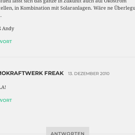
tuell lässt sich das ganze in Zukunft auch auf Ökostrom
ellen, in Kombination mit Solaranlagen. Wäre ne Überleg
.
ß Andy
WORT
MOKRAFTWERK FREAK
13. DEZEMBER 2010
LA!
WORT
ANTWORTEN