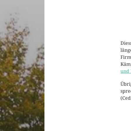
Dies
läng
Firm
Kämp
und 
Übri
spre
(Ced