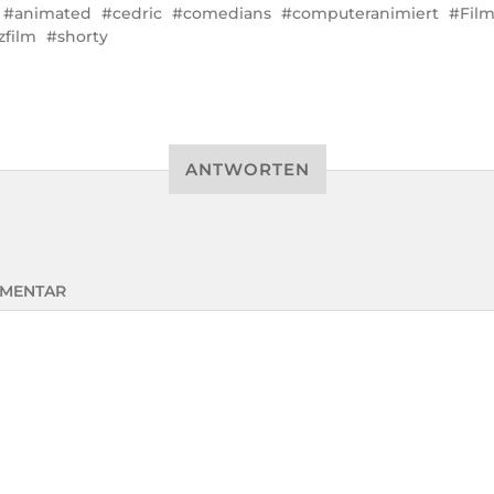
animated
cedric
comedians
computeranimiert
Fil
zfilm
shorty
ANTWORTEN
MENTAR