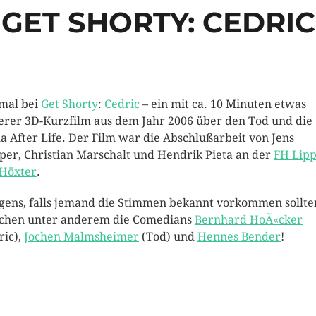
GET SHORTY: CEDRIC
mal bei
Get Shorty
:
Cedric
– ein mit ca. 10 Minuten etwas
erer 3D-Kurzfilm aus dem Jahr 2006 über den Tod und die
a After Life. Der Film war die Abschlußarbeit von Jens
er, Christian Marschalt und Hendrik Pieta an der
FH Lip
Höxter
.
gens, falls jemand die Stimmen bekannt vorkommen sollten
chen unter anderem die Comedians
Bernhard HoÃ«cker
ric),
Jochen Malmsheimer
(Tod) und
Hennes Bender
!