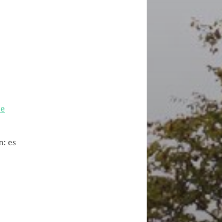
pe
: es