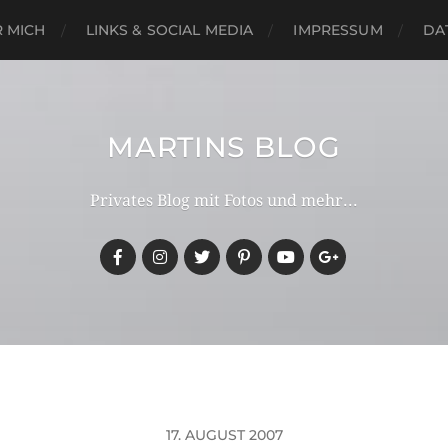
 MICH
LINKS & SOCIAL MEDIA
IMPRESSUM
DA
MARTINS BLOG
Privates Blog mit Fotos und mehr...
17. AUGUST 2007