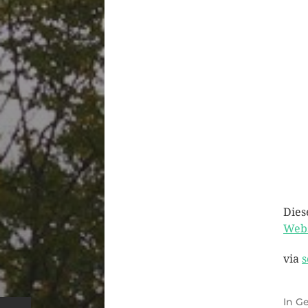
Dies
Webs
via
s
In
Ge